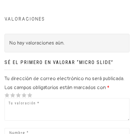
VALORACIONES
No hay valoraciones aún.
SÉ EL PRIMERO EN VALORAR “MICRO SLIDE”
Tu dirección de correo electrónico no será publicada.
Los campos obligatorios están marcados con
*
1
2 of 5
3 of 5
4 of 5 stars
5 of 5 stars
of
stars
stars
5
stars