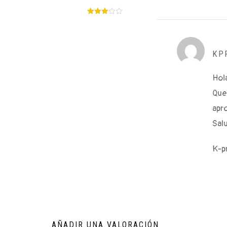
Valorado
en
3
de
5
KP
Hola
Que
apr
Sal
K-pr
AÑADIR UNA VALORACIÓN