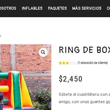
OSOTROS
INFLABLES
PAQUETES
MÁS SERVICIOS
C
x
RING DE BO
(
1
valoración de cliente)
Valorado
1
3.00
sobre
$
2,450
5
basado
en
puntuación
de
cliente
Súbete al cuadrilátero con e
amigo, con unos guantes gig