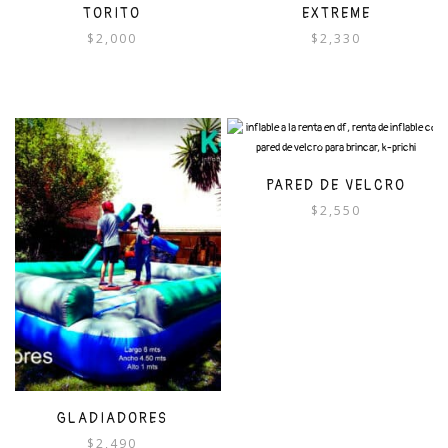
TORITO
EXTREME
$
2,000
$
2,330
PARED DE VELCRO
$
2,550
GLADIADORES
$
2,490