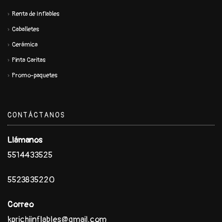
Renta de Inflables
Caballetes
Cerámica
Pinta Caritas
Promo-paquetes
CONTÁCTANOS
Llámanos
5514433525
5523835220
Correo
kprichiinflables@gmail.com