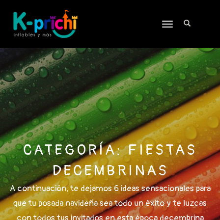
TOGGLE
NAVIGATION
CATEGORÍA:
FIESTAS
DECEMBRINAS
A continuación, te dejamos 6 ideas sensacionales para
que tu posada navideña sea todo un éxito y te luzcas
con todos tus invitados en esta época decembrina