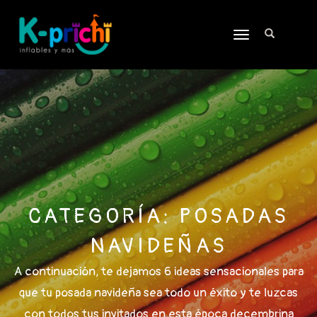
TOGGLE
NAVIGATION
CATEGORÍA:
POSADAS
NAVIDEÑAS
A continuación, te dejamos 6 ideas sensacionales para
que tu posada navideña sea todo un éxito y te luzcas
con todos tus invitados en esta época decembrina