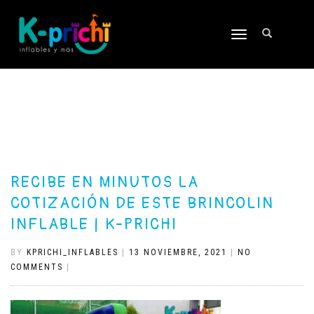
TOGGLE
NAVIGATION
RECIBE EN MINUTOS LA
COTIZACIÓN DE ESTE BRINCOLIN
INFLABLE | K-PRICHI
BY
KPRICHI_INFLABLES
|
13 NOVIEMBRE, 2021
|
NO
COMMENTS
|