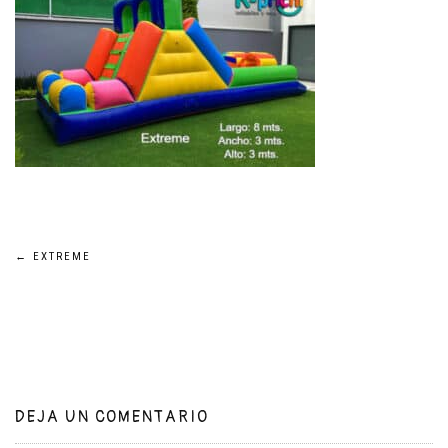
Navegación
←
EXTREME
de
entradas
DEJA UN COMENTARIO