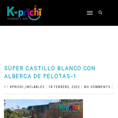
TOGGLE
NAVIGATION
SÚPER CASTILLO BLANCO CON
ALBERCA DE PELOTAS-1
BY
KPRICHI_INFLABLES
|
18 FEBRERO, 2022
|
NO COMMENTS
|