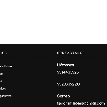
CIOS
CONTÁCTANOS
Llámanos
 Inflables
5514433525
es
ca
5523835220
ritas
Correo
paquetes
kprichiinflables@gmail.com