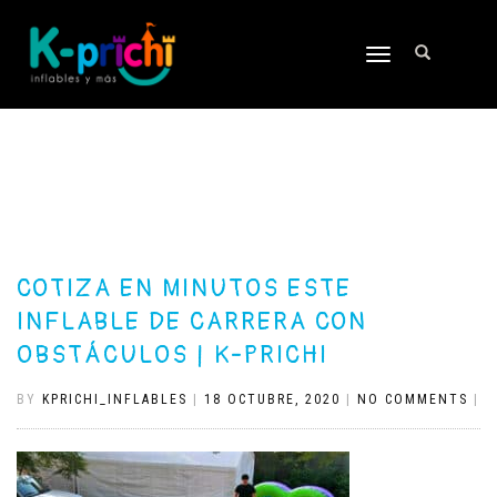
TOGGLE
NAVIGATION
COTIZA EN MINUTOS ESTE
INFLABLE DE CARRERA CON
OBSTÁCULOS | K-PRICHI
BY
KPRICHI_INFLABLES
|
18 OCTUBRE, 2020
|
NO COMMENTS
|