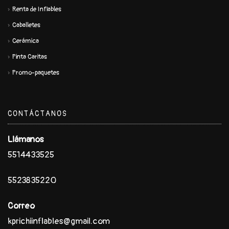
Renta de Inflables
Caballetes
Cerámica
Pinta Caritas
Promo-paquetes
CONTÁCTANOS
Llámanos
5514433525
5523835220
Correo
kprichiinflables@gmail.com