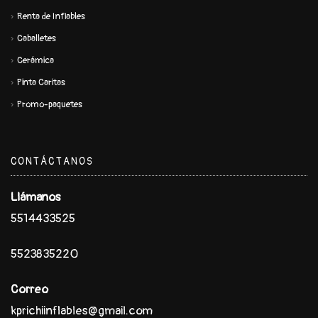
Renta de Inflables
Caballetes
Cerámica
Pinta Caritas
Promo-paquetes
CONTÁCTANOS
Llámanos
5514433525
5523835220
Correo
kprichiinflables@gmail.com