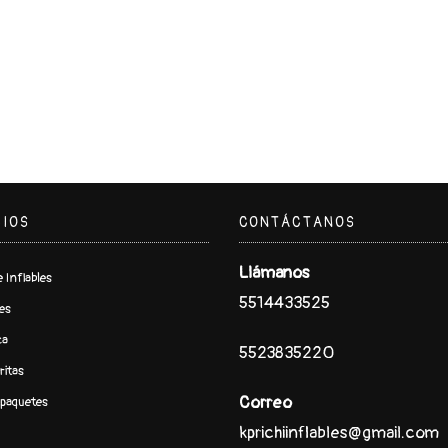
CIOS
CONTÁCTANOS
Llámanos
 Inflables
5514433525
es
ca
5523835220
ritas
Correo
paquetes
kprichiinflables@gmail.com