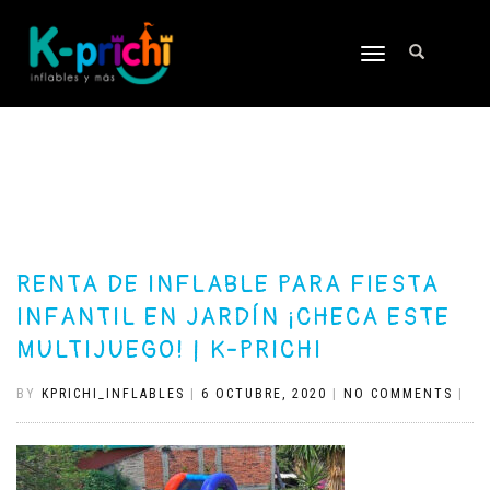
TOGGLE
NAVIGATION
RENTA DE INFLABLE PARA FIESTA
INFANTIL EN JARDÍN ¡CHECA ESTE
MULTIJUEGO! | K-PRICHI
BY
KPRICHI_INFLABLES
|
6 OCTUBRE, 2020
|
NO COMMENTS
|