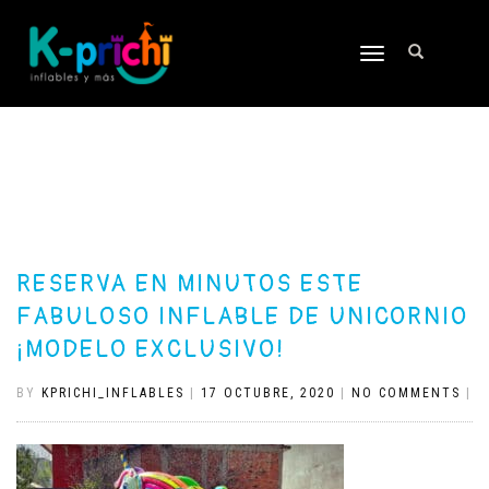
TOGGLE
NAVIGATION
RESERVA EN MINUTOS ESTE
FABULOSO INFLABLE DE UNICORNIO
¡MODELO EXCLUSIVO!
BY
KPRICHI_INFLABLES
|
17 OCTUBRE, 2020
|
NO COMMENTS
|