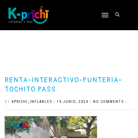
TOGGLE
NAVIGATION
RENTA-INTERACTIVO-PUNTERIA-
TOCHITO PASS
BY
KPRICHI_INFLABLES
|
19 JUNIO, 2024
|
NO COMMENTS
|