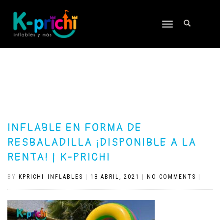
TOGGLE
NAVIGATION
INFLABLE EN FORMA DE
RESBALADILLA ¡DISPONIBLE A LA
RENTA! | K-PRICHI
BY
KPRICHI_INFLABLES
|
18 ABRIL, 2021
|
NO COMMENTS
|