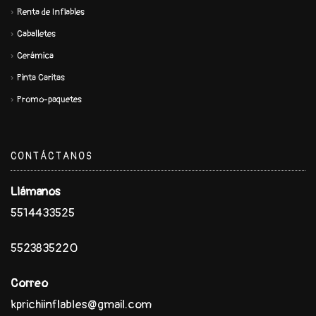
Renta de Inflables
Caballetes
Cerámica
Pinta Caritas
Promo-paquetes
CONTÁCTANOS
Llámanos
5514433525
5523835220
Correo
kprichiinflables@gmail.com